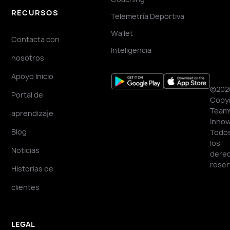
RECURSOS
Telemetría Deportiva
Wallet
Contacta con
Inteligencia
nosotros
Apoyo Inicio
©202
Portal de
Copyr
Team
aprendizaje
Innov
Blog
Todo
los
Noticias
dere
reser
Historias de
clientes
LEGAL