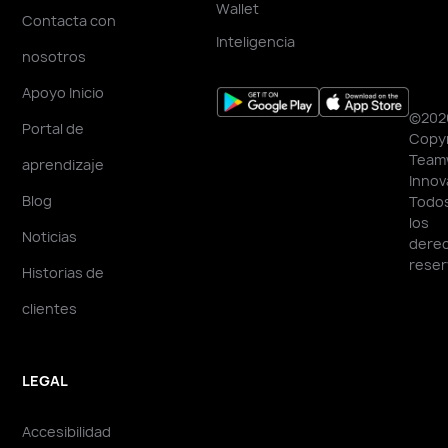
Wallet
Contacta con
Inteligencia
nosotros
Apoyo Inicio
©202
Portal de
Copyr
Team
aprendizaje
Innov
Blog
Todo
los
Noticias
dere
reser
Historias de
clientes
LEGAL
Accesibilidad