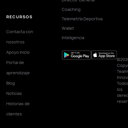
Coaching
RECURSOS
Telemetría Deportiva
Wallet
Contacta con
Inteligencia
nosotros
Apoyo Inicio
©202
Portal de
Copyr
Team
aprendizaje
Innov
Blog
Todo
los
Noticias
dere
reser
Historias de
clientes