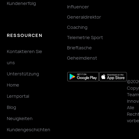
Kundenerfolg
Influencer
Generaldirektor
Coaching
RESSOURCEN
Telemetrie Sport
Brieftasche
Kontaktieren Sie
Geheimdienst
uns
Unterstützung
©202
Home
Copyr
Team
Lernportal
Innov
Blog
Alle
Rech
Neuigkeiten
vorbe
Kundengeschichten