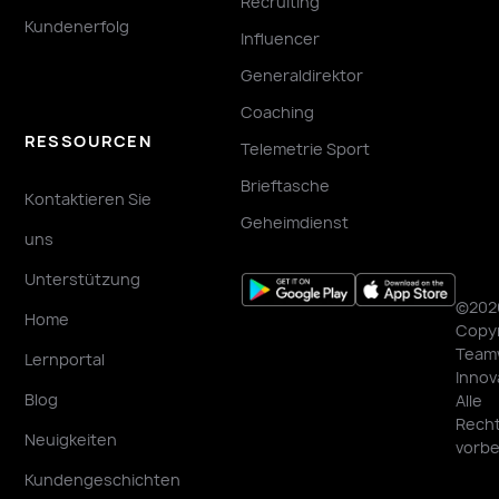
Recruiting
Kundenerfolg
Influencer
Generaldirektor
Coaching
RESSOURCEN
Telemetrie Sport
Brieftasche
Kontaktieren Sie
Geheimdienst
uns
Unterstützung
©202
Home
Copyr
Team
Lernportal
Innov
Blog
Alle
Rech
Neuigkeiten
vorbe
Kundengeschichten