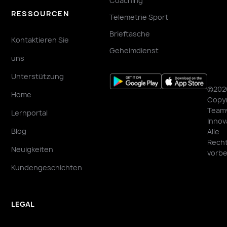
Coaching
RESSOURCEN
Telemetrie Sport
Brieftasche
Kontaktieren Sie
Geheimdienst
uns
Unterstützung
©202
Home
Copyr
Team
Lernportal
Innov
Blog
Alle
Rech
Neuigkeiten
vorbe
Kundengeschichten
LEGAL