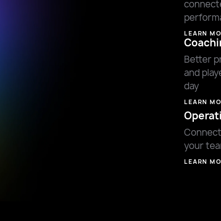
connect
perform
LEARN M
Coachi
Better p
and play
day
LEARN M
Operat
Connect
your te
LEARN M