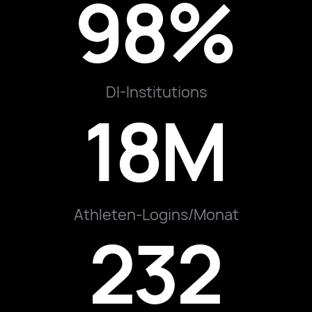
98%
DI-Institutions
18M
Athleten-Logins/Monat
232