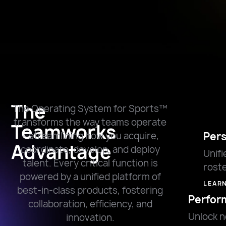
Oper
e
The
The Operating System for Sports™
transforms the way teams operate
Teamworks
Per
—streamlining how you acquire,
Advantage
coordinate, develop, and deploy
Unif
talent. Every critical function is
rost
powered by a unified platform of
LEAR
best-in-class products, fostering
Perfor
collaboration, efficiency, and
Unlock n
innovation.