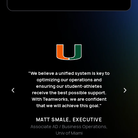
"
ier by
recru
Penn
"We believe a unified system is key to
stud
 into
optimizing our operations and
us t
we
ensuring our student-athletes
r
 NIL
receive the best possible support.
foste
rs me
With Teamworks, we are confident
compe
 a
that we will achieve this goal."
Team
rs us
acade
 and
MATT SMALE, EXECUTIVE
 and
Associate AD / Business Operations,
Univ of Miami
Deput