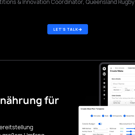
itions & Innovation Coordinator, Queensland Rugb
LET'S TALK
rnährung für
ereitstellung