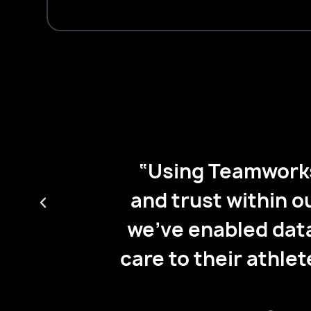
lete
“Using Teamworks
all the
and trust within o
s our
we’ve enabled data
care to their athle