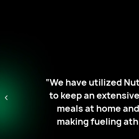
ing
“We have utilized Nut
orite
to keep an extensive
ive
meals at home and 
 plan
making fueling ath