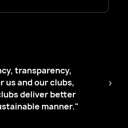
cy, transparency,
"Team
r us and our clubs,
ermög
lubs deliver better
dazu 
sustainable manner."