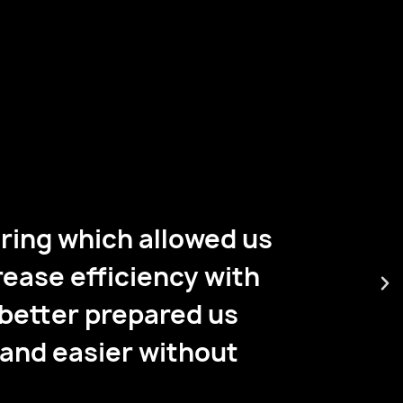
“Tea
ou
ering which allowed us
syst
rease efficiency with
menu
 better prepared us
 and easier without