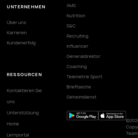
AMS
UNTERNEHMEN
Nutrition
Über uns
S&C
Karrieren
Recruiting
Kundenerfolg
Influencer
Generaldirektor
Coaching
RESSOURCEN
Telemetrie Sport
Brieftasche
Kontaktieren Sie
Geheimdienst
uns
Unterstützung
©202
Home
Copyr
Team
Lernportal