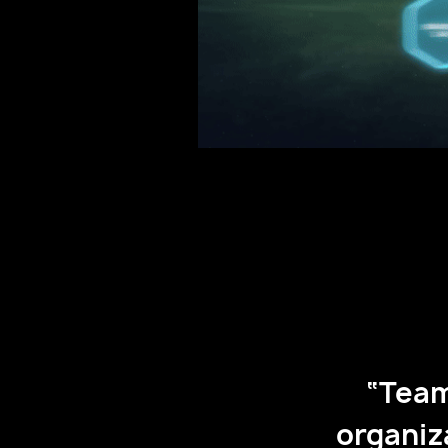
has helped our
“Teamwo
remendously just
Dominica