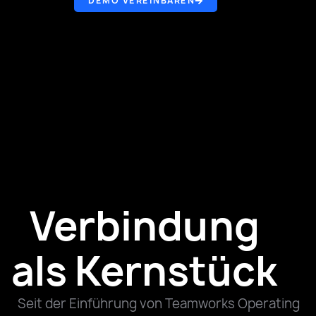
DEMO VEREINBAREN
Verbindung
als Kernstück
u can focus
“Teamworks 
on, one
organization t
Seit der Einführung von Teamworks Operating