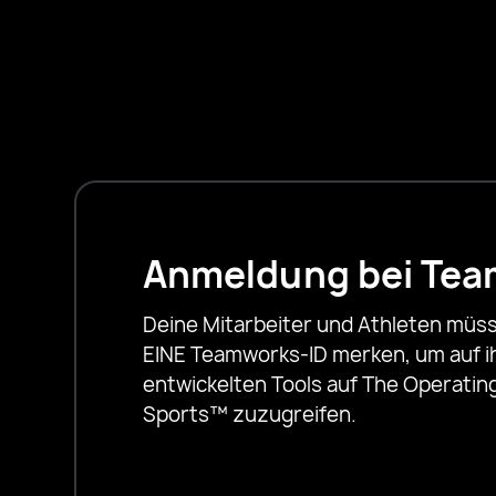
JT
 & CFO, Liberty
Director of Product 
Anmeldung bei Te
Deine Mitarbeiter und Athleten müss
EINE Teamworks-ID merken, um auf ih
entwickelten Tools auf The Operatin
Sports™ zuzugreifen.