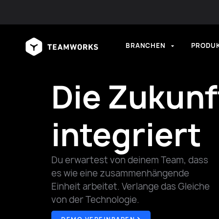
BRANCHEN
PRODU
Die Zukunft
integriert
Du erwartest von deinem Team, dass
es wie eine zusammenhängende
Einheit arbeitet. Verlange das Gleiche
von der Technologie.