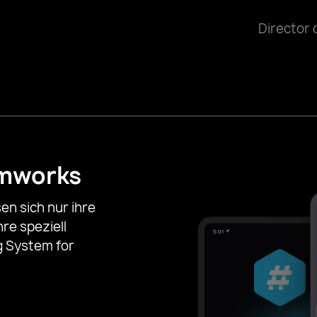
 MUSSO
Innovation, IMG Academy
Director of Ent
amworks
en sich nur ihre
re speziell
g System for