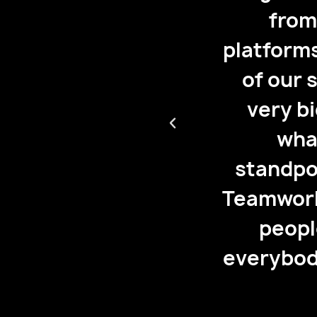
nsolidation of
the 
ing able to get all
Pennsylva
n one page. We're
level
e're different in
wherever
 from a scale
our s
being able to use
board
t more than 5,000
onboard 
e platform and
then t
e same page is big
suppo
 us.”
pla