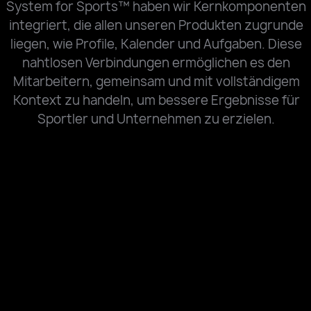
d student-
System for Sports™ haben wir Kernkomponenten
from the co
integriert, die allen unseren Produkten zugrunde
nk about
platforms, and be
liegen, wie Profile, Kalender und Aufgaben. Diese
nahtlosen Verbindungen ermöglichen es den
Teamworks.
of our staff o
Mitarbeitern, gemeinsam und mit vollständigem
e effective
Kontext zu handeln, um bessere Ergebnisse für
very big and w
Sportler und Unternehmen zu erzielen.
as been a
what we do
r teams. Not
standpoint. So 
stency
Teamworks to ge
 but also
people on on
us to one
everybody on th
for