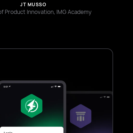
MICHAEL CUNNINGHAM
erprise Technologies, Philadelphia Philles