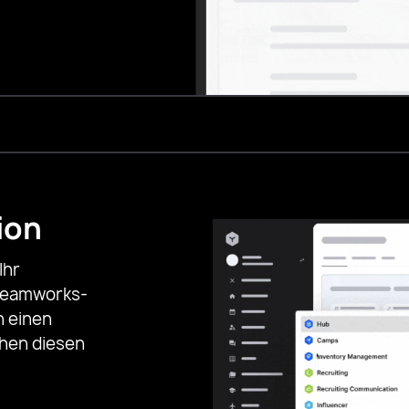
ion
Ihr
Teamworks-
n einen
chen diesen