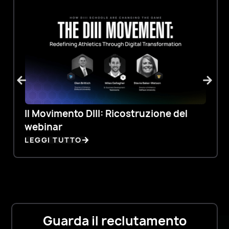
accedervi
e
distribuirli.
Carica,
abbina
e
invia
Il Movimento DIII: Ricostruzione del
in
webinar
massa
LEGGI TUTTO
grafica
e
video
personalizzati
Orari
Guarda il reclutamento