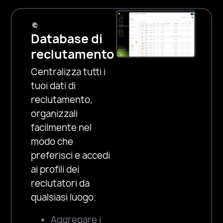
stakeholder una
visibilità tempestiva
sullo stato e
Database di
sull’attività delle
reclutamento
reclute. Usa il nostro
Centralizza tutti i
sofisticato motore di
tuoi dati di
regole per
reclutamento,
automatizzare
organizzali
notifiche, flussi di
facilmente nel
lavoro e report.
modo che
Personalizza le
preferisci e accedi
comunicazioni
ai profili dei
su larga scala
reclutatori da
qualsiasi luogo.
Invia messaggi di
testo tempestivi,
Aggregare i