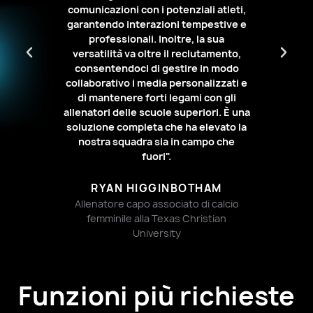
i.
s
soddisfare le tue
comunicazioni con i potenziali atleti,
ere
Te
garantendo interazioni tempestive e
esigenze specifiche.
ute e
espe
professionali. Inoltre, la sua
Usa i nostri gruppi
loro
gli
versatilità va oltre il reclutamento,
personalizzati, i
di
p
consentendoci di gestire in modo
 the
com
collaborativo i media personalizzati e
campi personalizzati
a
di mantenere forti legami con gli
e il robusto motore
ivi di
perfe
allenatori delle scuole superiori. È una
di regole per
vo".
suc
soluzione completa che ha elevato la
automatizzare il tuo
nostra squadra sia in campo che
fuori".
processo di
ttore
Vice
reclutamento.
RYAN HIGGINBOTHAM
ifico
oper
Allenatore capo associato di calcio
Condividi
femminile alla Texas Christian
facilmente le
University
informazioni
Elimina le scartoffie e
Funzioni più richieste
fornisci ai principali