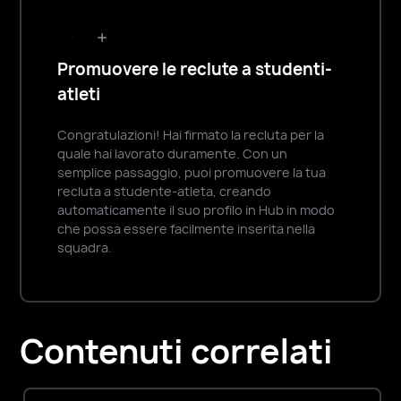
Consolida
i
contenuti
Promuovere le reclute a studenti-
di
atleti
reclutamento
del
Congratulazioni! Hai firmato la recluta per la
quale hai lavorato duramente. Con un
tuo
semplice passaggio, puoi promuovere la tua
programma
recluta a studente-atleta, creando
in
automaticamente il suo profilo in Hub in modo
modo
che possa essere facilmente inserita nella
squadra.
che
gli
allenatori
e
Contenuti correlati
lo
staff
possano