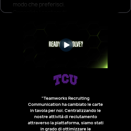
modo che preferisci.
Consolida i contenuti
di reclutamento del
tuo programma in
modo che gli
allenatori e lo staff
possano accedervi e
distribuirli.
Configura per
adattarsi al tuo
processo
"Teamworks Recruiting
Costruisci schede di
Communication ha cambiato le carte
in tavola per noi. Centralizzando le
reclutamento e
nostre attività di reclutamento
pipeline di
 il
Il
attraverso la piattaforma, siamo stati
valutazione per
 e lo
recl
in grado di ottimizzare le