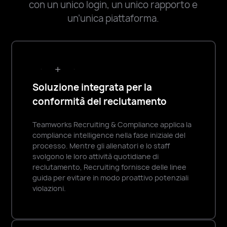
con un unico login, un unico rapporto e
recluta
un’unica piattaforma.
Inserisci
facilmente
i
dati
delle
Soluzione integrata per la
reclute
conformità del reclutamento
per
un’esperienza
Teamworks Recruiting & Compliance applica la
compliance intelligence nella fase iniziale del
più
processo. Mentre gli allenatori e lo staff
personalizzata
svolgono le loro attività quotidiane di
reclutamento, Recruiting fornisce delle linee
guida per evitare in modo proattivo potenziali
Gestione
violazioni.
dei
contenuti