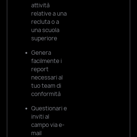
attività
Recruiting fa il lavoro
relative a una
al posto tuo,
recluta o a
monitorando
una scuola
automaticamente le
superiore
attività di
reclutamento e
Genera
condividendo le
facilmente i
informazioni con il
report
tuo team di
necessari al
Compliance.
tuo team di
conformità
Questionari e
inviti al
campo via e-
mail