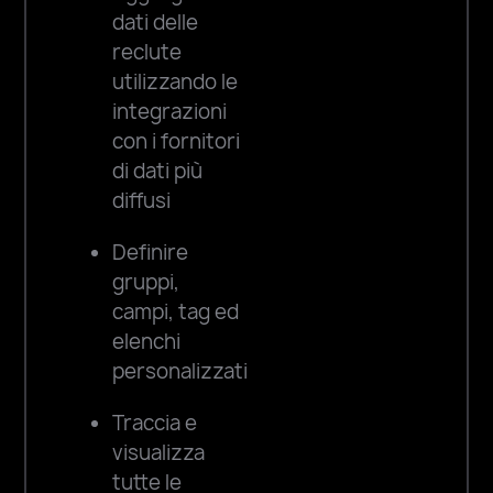
personalizzati e
dati delle
visivamente
reclute
accattivanti alle
utilizzando le
reclute integrando la
integrazioni
tua tecnologia di
con i fornitori
comunicazione con i
di dati più
dati delle reclute, gli
diffusi
orari e i punteggi
Definire
delle partite e la
gruppi,
grafica
campi, tag ed
personalizzata.
elenchi
personalizzati
Automatizzare
i rapporti di
Traccia e
conformità
visualizza
tutte le
Teamworks