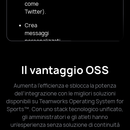
come
Twitter).
Crea
messaggi
personalizzati
in
blocco
Il vantaggio OSS
Registra
automaticamente
Aumenta l’efficienza e sblocca la potenza
tutte
dell’integrazione con le migliori soluzioni
le
disponibili su Teamworks Operating System for
attività
Sports™. Con uno stack tecnologico unificato,
nella
gli amministratori e gli atleti hanno
scheda
un’esperienza senza soluzione di continuità
della