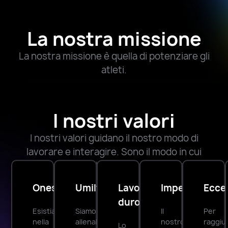
La nostra missione
La nostra missione è quella di potenziare gli
atleti.
I nostri valori
I nostri valori guidano il nostro modo di
lavorare e interagire. Sono il modo in cui
entriamo in contatto e costruiamo la cultura
del nostro team.
Onestà
Umiltà
Lavoro
Impegno
Ecce
duro
Esistiamo
Siamo
Il
Per
nella
allenabili,
nostro
raggiu
Lo