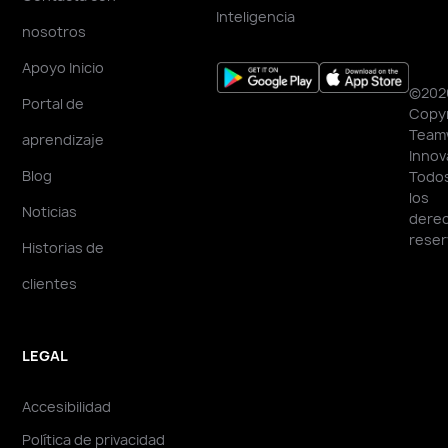
Inteligencia
nosotros
Apoyo Inicio
©202
Portal de
Copyr
Team
aprendizaje
Innov
Blog
Todo
los
Noticias
dere
reser
Historias de
clientes
LEGAL
Accesibilidad
Política de privacidad