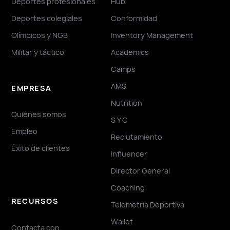
Deportes profesionales
Hub
Deportes colegiales
Conformidad
Olímpicos y NGB
Inventory Management
Militar y táctico
Academics
Camps
AMS
EMPRESA
Nutrition
Quiénes somos
S Y C
Empleo
Reclutamiento
Éxito de clientes
Influencer
Director General
Coaching
RECURSOS
Telemetría Deportiva
Wallet
Contacta con