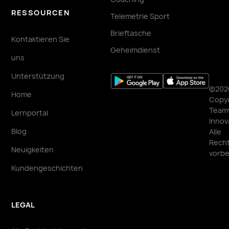
RESSOURCEN
Telemetrie Sport
Brieftasche
Kontaktieren Sie
Geheimdienst
uns
Unterstützung
©202
Home
Copyr
Team
Lernportal
Innov
Blog
Alle
Rech
Neuigkeiten
vorbe
Kundengeschichten
LEGAL