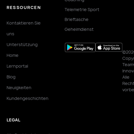
RESSOURCEN
Telemetrie Sport
Brieftasche
Kontaktieren Sie
Geheimdienst
uns
Unterstützung
©202
Home
Copyr
Team
Lernportal
Innov
Blog
Alle
Rech
Neuigkeiten
vorbe
Kundengeschichten
LEGAL