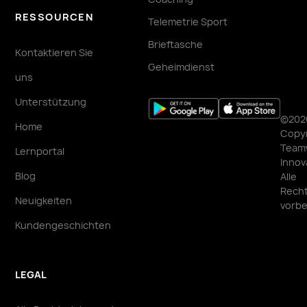
RESSOURCEN
Telemetrie Sport
Brieftasche
Kontaktieren Sie
Geheimdienst
uns
Unterstützung
©202
Home
Copyr
Team
Lernportal
Innov
Blog
Alle
Rech
Neuigkeiten
vorbe
Kundengeschichten
LEGAL