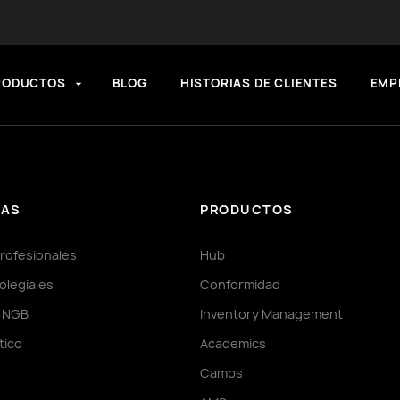
RODUCTOS
BLOG
HISTORIAS DE CLIENTES
EMP
IAS
PRODUCTOS
rofesionales
Hub
olegiales
Conformidad
y NGB
Inventory Management
ctico
Academics
Camps