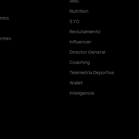
AMS
A
Nutrition
omos
S Y C
Reclutamiento
ientes
Influencer
Director General
Coaching
Telemetría Deportiva
Wallet
Inteligencia