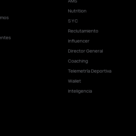
AMS
A
Nutrition
omos
S Y C
Reclutamiento
ientes
Influencer
Director General
Coaching
Telemetría Deportiva
Wallet
Inteligencia