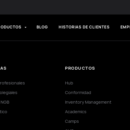
RODUCTOS
BLOG
HISTORIAS DE CLIENTES
EMP
IAS
PRODUCTOS
rofesionales
Hub
olegiales
Conformidad
y NGB
Inventory Management
ctico
Academics
Camps