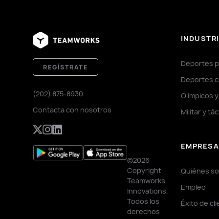
INDUSTR
Deportes p
REGÍSTRATE
Deportes c
(202) 875-8930
Olímpicos 
Contacta con nosotros
Militar y tá
EMPRES
©2026
Copyright
Quiénes s
Teamworks
Empleo
Innovations.
Todos los
Éxito de cl
derechos