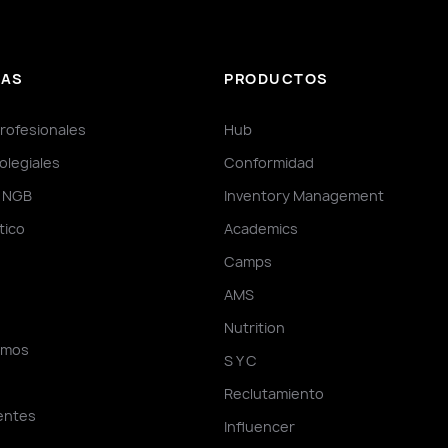
IAS
PRODUCTOS
rofesionales
Hub
olegiales
Conformidad
y NGB
Inventory Management
ctico
Academics
Camps
AMS
A
Nutrition
omos
S Y C
Reclutamiento
ientes
Influencer