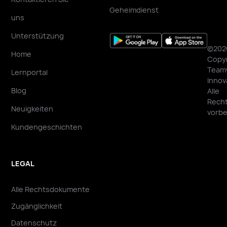
Geheimdienst
uns
Unterstützung
©202
Home
Copyr
Team
Lernportal
Innov
Blog
Alle
Rech
Neuigkeiten
vorbe
Kundengeschichten
LEGAL
Alle Rechtsdokumente
Zugänglichkeit
Datenschutz