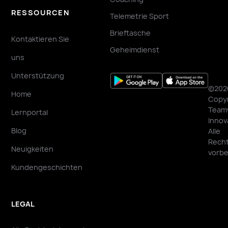
RESSOURCEN
Telemetrie Sport
Brieftasche
Kontaktieren Sie
Geheimdienst
uns
Unterstützung
©202
Home
Copyr
Team
Lernportal
Innov
Blog
Alle
Rech
Neuigkeiten
vorbe
Kundengeschichten
LEGAL