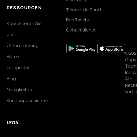
RESSOURCEN
Telemetrie Sport
Brieftasche
Kontaktieren Sie
Geheimdienst
uns
Unterstützung
©202
Home
Copyr
Team
Lernportal
Innov
Blog
Alle
Rech
Neuigkeiten
vorbe
Kundengeschichten
LEGAL